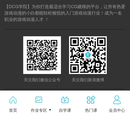
【DCG学院】为你打造最适合学习CG建模的平台，让所有热爱
游戏动漫的小白都能轻松愉悦的入门游戏动漫行业！成为一名
职业的游戏动漫人才 ！
关注我们微信公众号
关注我们新浪微博
粤ICP备2020083665号
商务合作：513168526
首页
作业专区
自学课
热门课
会员中心
邮箱：cway384614881@163.com
地址：广东省广州市黄埔区黄埔区彩频路16号1栋312房
Copyright © 2020 广州动境咨询有限公司