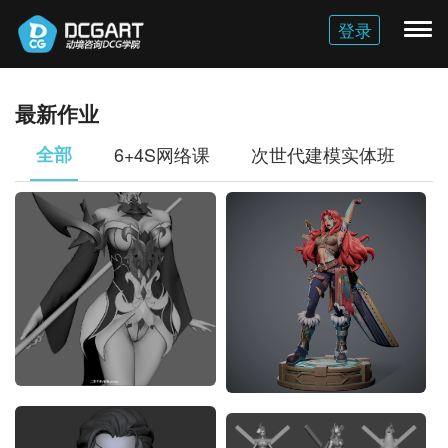
登录
切
换
导
航
最新作业
全部
6+4S网络课
次世代建模实体班