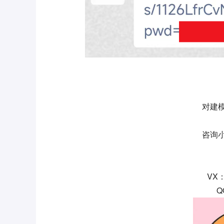
对建
咨询
VX
Q