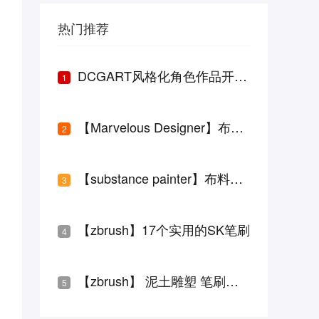
热门推荐
DCGART风格化角色作品开启神王世界之门
1
【Marvelous Designer】布料板片参考大全 设计必备
2
【substance painter】布料皮革材质球
3
【zbrush】17个实用的SK笔刷
4
【zbrush】 泥土雕塑 笔刷下载
5