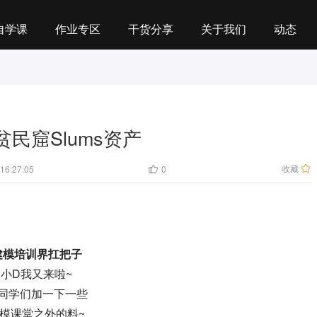
自学课
作业专区
干货分享
关于我们
动态
民窟Slums资产
收藏
16:27:05
0
建模培训界扛把子
小D我又来啦~
同学们加一下一些
模课堂之外的料~