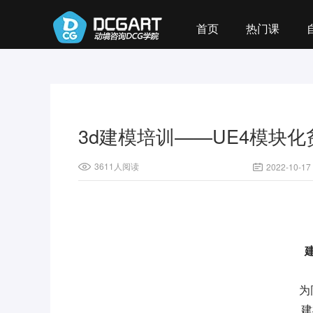
首页
热门课
3d建模培训——UE4模块化贫
3611人阅读
2022-10-17 
为
建