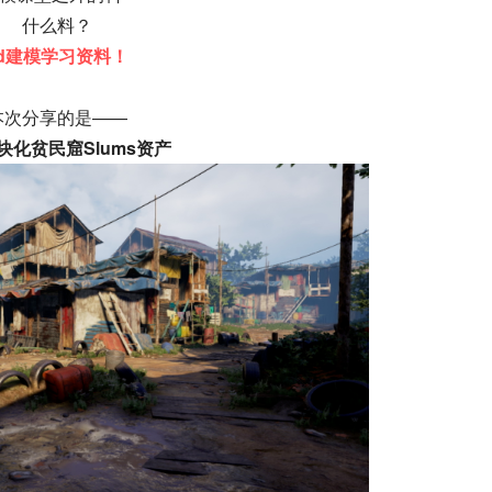
什么料？
3d建模学习资料！
本次分享的是——
块化贫民窟Slums资产