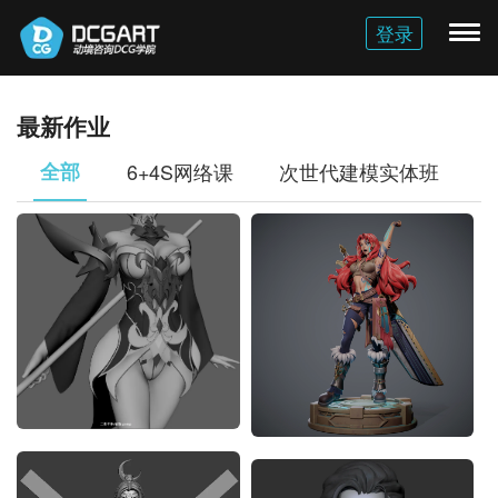
登录
切
换
导
航
最新作业
全部
6+4S网络课
次世代建模实体班