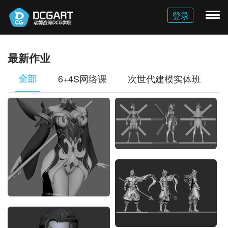
登录
切
换
导
航
最新作业
全部
6+4S网络课
次世代建模实体班