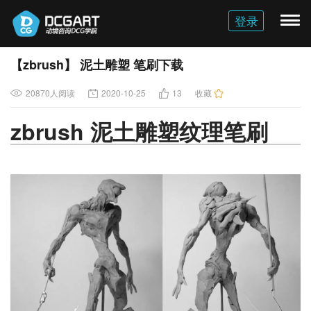
登录
切
换
导
【zbrush】 泥土雕塑 笔刷下载
航
20870人阅读
2020-10-25
13
收藏
zbrush 泥土雕塑纹理笔刷