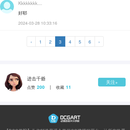
Kkkkkkkk....
好耶
2024-03-28 10:33:16
‹
1
2
3
4
5
6
›
进击千爺
关注+
200
11
点赞
收藏